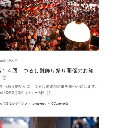
018年1月27日
第１４回 つるし雛飾り祭り開催のお知
らせ
年も彩り鮮やかに、つるし雛達が港町を華やかにします。
成30年2月3日（土）〜5日（月
…
ってみんかイベント
-
by
nakapu
-
0 Comments