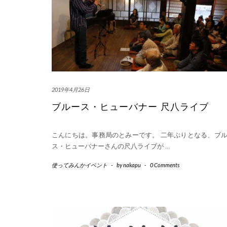
2019年4月26日
ブルース・ヒューバナー 尺八ライブ
こんにちは。事務局のとみーです。 二年ぶりとなる、ブ
ス・ヒューバナーさんの尺八ライブが
…
使ってみんかイベント
-
by
nakapu
-
0 Comments