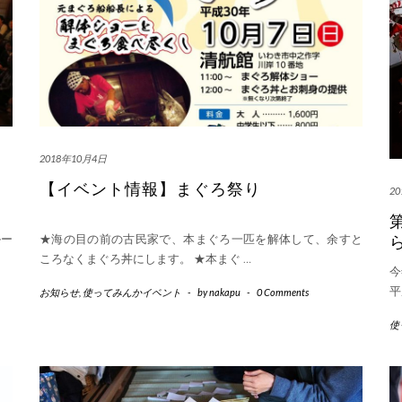
2018年10月4日
【イベント情報】まぐろ祭り
2
ルー
★海の目の前の古民家で、本まぐろ一匹を解体して、余すと
ころなくまぐろ丼にします。 ★本まぐ
…
今
平
お知らせ
,
使ってみんかイベント
-
by
nakapu
-
0 Comments
使