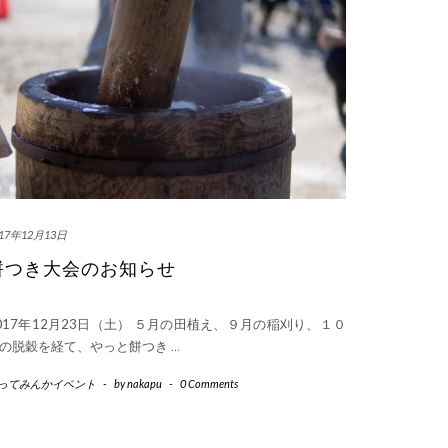
017年12月13日
餅つき大会のお知らせ
017年12月23日（土） ５月の田植え、９月の稲刈り、１０
の脱穀を経て、やっと餅つき
…
ってみんかイベント
-
by
nakapu
-
0 Comments