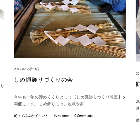
2017年12月13日
2
しめ縄飾りづくりの会
おり
今年も一年の締めくくりとして【しめ縄飾りづくり教室】を
2
開催します。 しめ飾りには、地域や家
…
月
使ってみんかイベント
-
by
nakapu
-
0 Comments
使