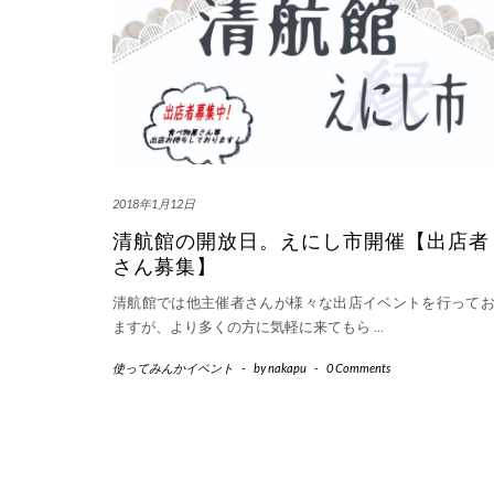
2018年1月12日
清航館の開放日。えにし市開催【出店者
さん募集】
清航館では他主催者さんが様々な出店イベントを行って
ますが、より多くの方に気軽に来てもら
…
使ってみんかイベント
-
by
nakapu
-
0 Comments