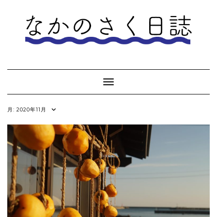
Skip
to
content
Toggle Navigation
月:
2020年11月